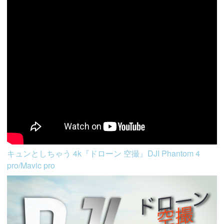
キュンとしちゃう 4k『ドローン 空撮』DJI Phantom 4
pro/Mavic pro