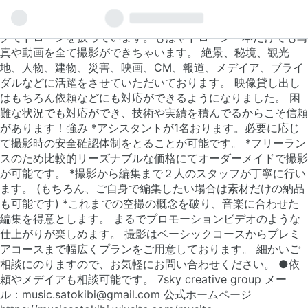
「ドローンアーティストフォトグラファー」 7sky creative
のドローン男子です！独自のスタイル、アングル、カメラワー
クでドローンを扱っています。もはやドローン一本だけでも写
真や動画を全て撮影ができちゃいます。 絶景、秘境、観光
地、人物、建物、災害、映画、CM、報道、メデイア、ブライ
ダルなどに活躍をさせていただいております。 映像貸し出し
はもちろん依頼などにも対応ができるようになりました。 困
難な状況でも対応ができ、技術や実績を積んでるからこそ信頼
があります！ ​ ​強み *アシスタントが1名おります。必要に応じ
て撮影時の安全確認体制をとることが可能です。 *フリーラン
スのため比較的リーズナブルな価格にてオーダーメイドで撮影
が可能です。 *撮影から編集まで２人のスタッフが丁寧に行い
ます。 (もちろん、ご自身で編集したい場合は素材だけの納品
も可能です) *これまでの空撮の概念を破り、音楽に合わせた
編集を得意とします。 まるでプロモーションビデオのような
仕上がりが楽しめます。 撮影はベーシックコースからプレミ
アコースまで幅広くプランをご用意しております。 細かいご
相談にのりますので、お気軽にお問い合わせください。 ●依
頼やメデイアも相談可能です。 7sky creative group メー
ル：music.satokibi@gmail.com 公式ホームページ